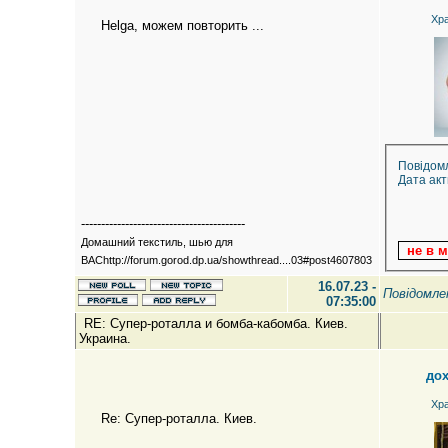
Хр
Helga, можем повторить ...
Повідом
Дата акт
-----------------------------------------
Домашний текстиль, шью для
ВАСhttp://forum.gorod.dp.ua/showthread....03#post4607803
16.07.23 -
Повідомл
07:35:00
RE: Супер-роталла и бомба-кабомба. Киев.
Украина.
до
Хр
Re: Супер-роталла. Киев.