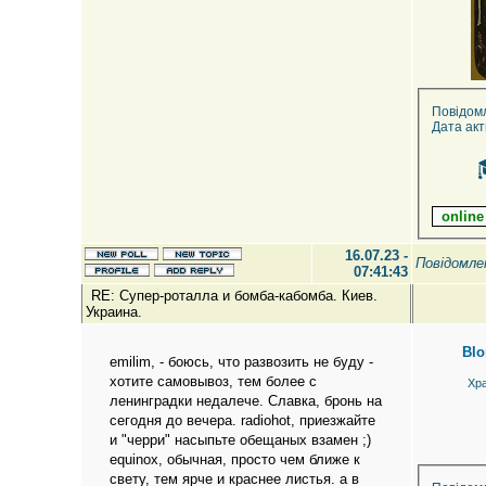
Повідом
Дата акт
16.07.23 -
Повідомл
07:41:43
RE: Супер-роталла и бомба-кабомба. Киев.
Украина.
Blo
emilim, - боюсь, что развозить не буду -
хотите самовывоз, тем более с
Хр
ленинградки недалече. Славка, бронь на
сегодня до вечера. radiohot, приезжайте
и "черри" насыпьте обещаных взамен ;)
equinox, обычная, просто чем ближе к
свету, тем ярче и краснее листья. а в