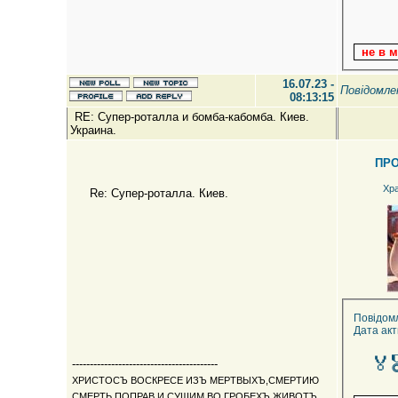
16.07.23 -
Повідомл
08:13:15
RE: Супер-роталла и бомба-кабомба. Киев.
Украина.
ПР
Хр
Re: Супер-роталла. Киев.
Повідом
Дата акт
🏅
-----------------------------------------
ХРИСТОСЪ ВОСКРЕСЕ ИЗЪ МЕРТВЫХЪ,СМЕРТИЮ
СМЕРТЬ ПОПРАВ И СУЩИМ ВО ГРОБЕХЪ ЖИВОТЪ