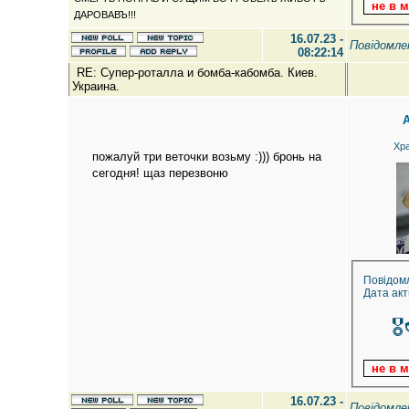
ДАРОВАВЪ!!!
16.07.23 -
Повідомл
08:22:14
RE: Супер-роталла и бомба-кабомба. Киев.
Украина.
Хр
пожалуй три веточки возьму :))) бронь на
сегодня! щаз перезвоню
Повідом
Дата акт

16.07.23 -
Повідомл