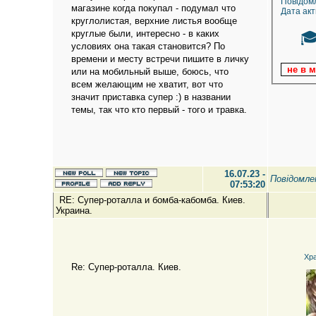
Повідом
магазине когда покупал - подумал что
Дата акт
круглолистая, верхние листья вообще
круглые были, интересно - в каких

условиях она такая становится? По
времени и месту встречи пишите в личку
или на мобильный выше, боюсь, что
всем желающим не хватит, вот что
значит приставка супер :) в названии
темы, так что кто первый - того и травка.
16.07.23 -
Повідомл
07:53:20
RE: Супер-роталла и бомба-кабомба. Киев.
Украина.
Хр
Re: Супер-роталла. Киев.