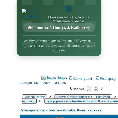
🏠
Проєктуємо • Будуємо •
Утеплюємо разом
Головна
Пошук
Кабінет
🧱 Збудуй теплий дім за 2 тижні | 🔍 Актуальні
ціни на СІП-панелі в Україні | 💬 1000+ реальних
відгуків
Пошук
Користувачі
Реєстрація
Сьогодні: 06.08.2026 - 10:18:26
Сторінки:
1
2
3
Головна сайту
>
Форум о будівництві із СІП-панелей
будинку
>
Супер-роталла и бомба-кабомба. Киев. Украин
Супер-роталла и бомба-кабомба. Киев. Украина.