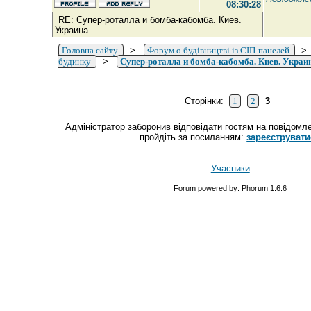
08:30:28
RE: Супер-роталла и бомба-кабомба. Киев.
Украина.
Головна сайту
>
Форум о будівництві із СІП-панелей
будинку
>
Супер-роталла и бомба-кабомба. Киев. Украин
Сторінки:
1
2
3
Адміністратор заборонив відповідати гостям на повідомле
пройдіть за посиланням:
зареєструвати
Учасники
Forum powered by: Phorum 1.6.6