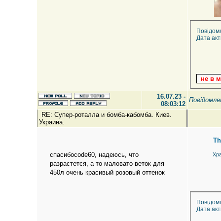
Повідом
Дата акт
16.07.23 -
Повідомл
08:03:12
RE: Супер-роталла и бомба-кабомба. Киев.
Украина.
Th
спасибоcode60, надеюсь, что
Хр
разрастется, а то маловато веток для
450л очень красивый розовый оттенок
Повідом
Дата акт