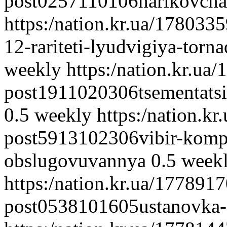
post0257110106harikovch
https:/nation.kr.ua/17803
12-rariteti-lyudvigiya-torn
weekly
https:/nation.kr.ua
post1911020306tsementatsi
0.5
weekly
https:/nation.k
post5913102306vibir-kompa
obslugovuvannya
0.5
week
https:/nation.kr.ua/177891
post0538101605ustanovka-