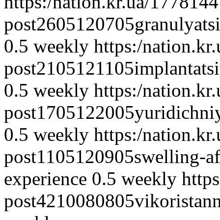
https:/nation.kr.ua/177814
post2605120705granulyatsiy
0.5
weekly
https:/nation.k
post2105121105implantatsiy
0.5
weekly
https:/nation.k
post1705122005yuridichniy-
0.5
weekly
https:/nation.k
post1105120905swelling-afte
experience
0.5
weekly
http
post4210080805vikoristann