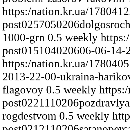
https:/nation.kr.ua/178041
post0257050206dolgosrochr
1000-grn
0.5
weekly
https:
post015104020606-06-14-2
https:/nation.kr.ua/17804
2013-22-00-ukraina-harikov
flagovoy
0.5
weekly
https:
post0221110206pozdravlya
rogdestvom
0.5
weekly
htt
post0212110206satanoperca