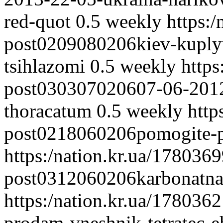
red-quot
0.5
weekly
https:
post0209080206kiev-kuply
tsihlazomi
0.5
weekly
https
post030307020607-06-2012
thoracatum
0.5
weekly
http
post0218060206pomogite-p
https:/nation.kr.ua/178036
post0312060206karbonatnay
https:/nation.kr.ua/17803
prodam-vneshnik-tetratec-