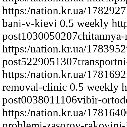
https:/nation.kr.ua/17829
bani-v-kievi
0.5
weekly
htt
post1030050207chitannya-
https:/nation.kr.ua/178395
post5229051307transportni
https:/nation.kr.ua/178169
removal-clinic
0.5
weekly
h
post0038011106vibir-ortodo
https:/nation.kr.ua/17816
problemi-zasorov-rakovini-