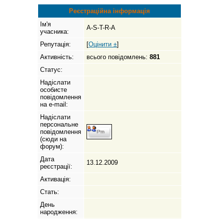
Реєстраційна інформація
Ім'я
A-S-T-R-A
учасника:
Репутація:
[
Оцінити ±
]
Активність:
всього повідомлень:
881
Статус:
Надіслати
особисте
повідомлення
на e-mail:
Надіслати
персональне
повідомлення
(сюди на
форум):
Дата
13.12.2009
реєстрації:
Активація:
Стать:
День
народження: