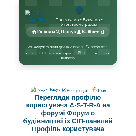
🏠
Проєктуємо • Будуємо •
Утеплюємо разом
Головна
Пошук
Кабінет
🧱 Збудуй теплий дім за 2 тижні | 🔍 Актуальні
ціни на СІП-панелі в Україні | 💬 1000+ реальних
відгуків
Пошук
Реєстрація
Вхід
Перегляди профілю
користувача A-S-T-R-A на
форумі Форум о
будівництві із СІП-панелей
Профіль користувача