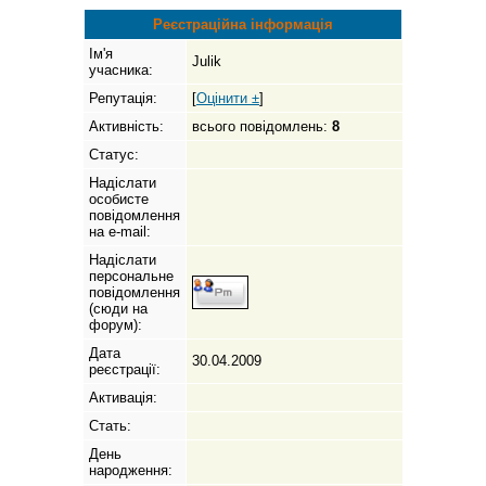
Реєстраційна інформація
Ім'я
Julik
учасника:
Репутація:
[
Оцінити ±
]
Активність:
всього повідомлень:
8
Статус:
Надіслати
особисте
повідомлення
на e-mail:
Надіслати
персональне
повідомлення
(сюди на
форум):
Дата
30.04.2009
реєстрації:
Активація:
Стать:
День
народження: