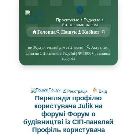
🏠
Проєктуємо • Будуємо •
Утеплюємо разом
Головна
Пошук
Кабінет
🧱 Збудуй теплий дім за 2 тижні | 🔍 Актуальні
ціни на СІП-панелі в Україні | 💬 1000+ реальних
відгуків
Пошук
Реєстрація
Вхід
Перегляди профілю
користувача Julik на
форумі Форум о
будівництві із СІП-панелей
Профіль користувача