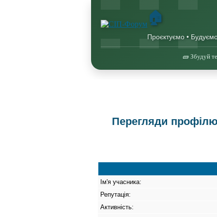
🏠
Проєктуємо • Будуєм
🧱 Збудуй те
Перегляди профілю 
Ім'я учасника:
Репутація:
Активність: