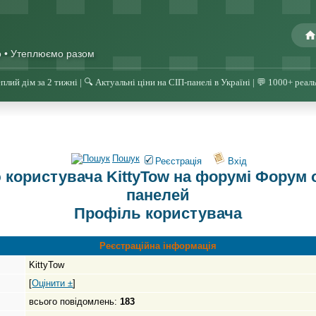
о • Утеплюємо разом
плий дім за 2 тижні | 🔍 Актуальні ціни на СІП-панелі в Україні | 💬 1000+ реал
Пошук
Реєстрація
Вхід
користувача KittyTow на форумі Форум о 
панелей
Профіль користувача
Реєстраційна інформація
KittyTow
[
Оцінити ±
]
всього повідомлень:
183