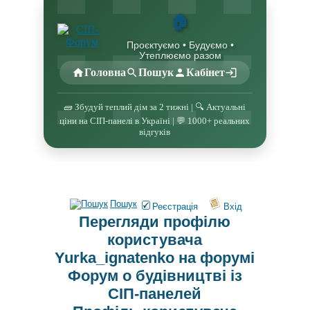
🏠
Проєктуємо • Будуємо •
Утеплюємо разом
Головна
Пошук
Кабінет
🧱 Збудуй теплий дім за 2 тижні | 🔍 Актуальні
ціни на СІП-панелі в Україні | 💬 1000+ реальних
відгуків
Пошук
Реєстрація
Вхід
Перегляди профілю
користувача
Yurka_ignatenko на форумі
Форум о будівництві із
СІП-панелей