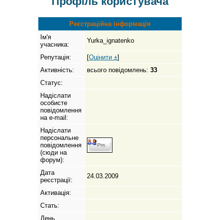
Профіль користувача
Реєстраційна інформація
Ім'я
Yurka_ignatenko
учасника:
Репутація:
[
Оцінити ±
]
Активність:
всього повідомлень:
33
Статус:
Надіслати
особисте
повідомлення
на e-mail:
Надіслати
персональне
повідомлення
(сюди на
форум):
Дата
24.03.2009
реєстрації:
Активація:
Стать:
День