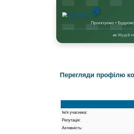
🏠
Проєктуємо • Будуєм
🧱 Збудуй те
Перегляди профілю кор
Ім'я учасника:
Репутація:
Активність: