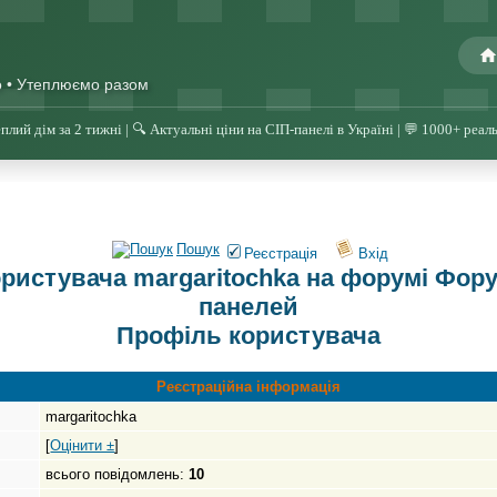
о • Утеплюємо разом
плий дім за 2 тижні | 🔍 Актуальні ціни на СІП-панелі в Україні | 💬 1000+ реал
Пошук
Реєстрація
Вхід
истувача margaritochka на форумі Форум
панелей
Профіль користувача
Реєстраційна інформація
margaritochka
[
Оцінити ±
]
всього повідомлень:
10