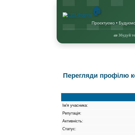
🏠
Проєктуємо • Будуєм
🧱 Збудуй те
Перегляди профілю ко
Ім'я учасника:
Репутація:
Активність:
Статус: