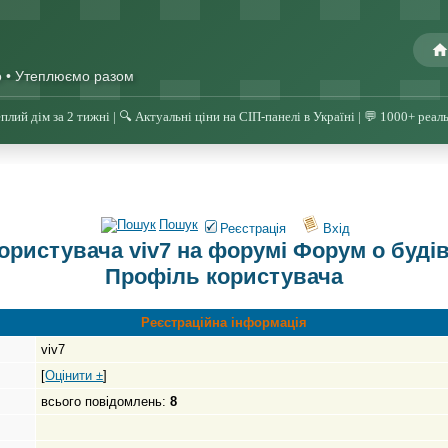
о • Утеплюємо разом
плий дім за 2 тижні | 🔍 Актуальні ціни на СІП-панелі в Україні | 💬 1000+ реал
Пошук
Реєстрація
Вхід
ристувача viv7 на форумі Форум о будів
Профіль користувача
Реєстраційна інформація
viv7
[
Оцінити ±
]
всього повідомлень:
8