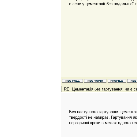
є сенс у цементації без подальшої 
RE: Цементація без гартування: чи є с
Без наступного гартування цемента
твердості не набирає. Гартування я
нерозривні кроки в межах одного те