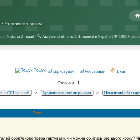
о • Утеплюємо разом
плий дім за 2 тижні | 🔍 Актуальні ціни на СІП-панелі в Україні | 💬 1000+ реал
Пошук
Користувачі
Реєстрація
Вхід
Сторінки:
1
і із СІП-панелей
>
Будівництво своїми руками
>
Цементація без гар
Пост
талей обов'язково треба гартувати, чи можна обійтись без цього кроку? Ч