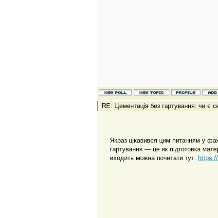
RE: Цементація без гартування: чи є с
Якраз цікавився цим питанням у фах
гартування — це як підготовка мате
входить можна почитати тут:
https: