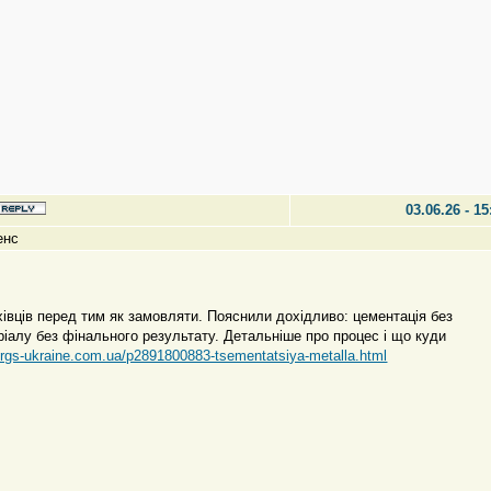
03.06.26 - 15
енс
івців перед тим як замовляти. Пояснили дохідливо: цементація без
ріалу без фінального результату. Детальніше про процес і що куди
//rgs-ukraine.com.ua/p2891800883-tsementatsiya-metalla.html