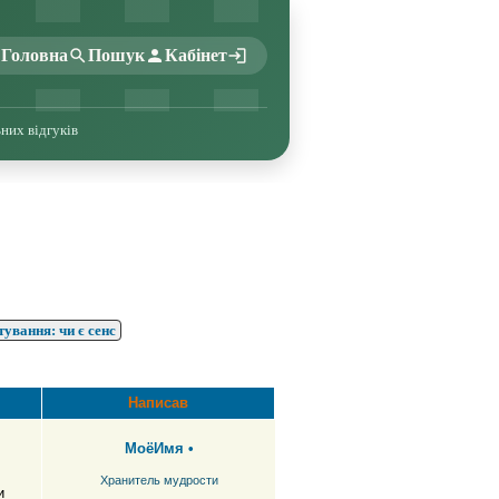
Головна
Пошук
Кабінет
ьних відгуків
тування: чи є сенс
Написав
МоёИмя
•
Хранитель мудрости
и