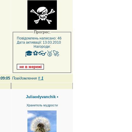
Прогрес:
Повідомлень написано: 46
Дата активації: 13.03.2010
Нагороди:
🎓⚽👓🥈🚀
:09:05
Повідомлення
#
1
Juliaodyvanchik
•
Хранитель мудрости