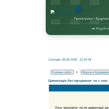
🏠
Проєктуємо • Будуєм
🧱 Збудуй те
Сьогодні: 06.08.2026 - 22:34:28
Головна сайту
>
Форум о будівництв
Цементація без гартування: чи є сенс
Хочу зрозуміти: після цементації де