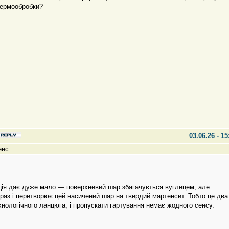
термообробки?
03.06.26 - 15
енс
ція дає дуже мало — поверхневий шар збагачується вуглецем, але
краз і перетворює цей насичений шар на твердий мартенсит. Тобто це два
хнологічного ланцюга, і пропускати гартування немає жодного сенсу.