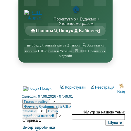
🏠
Проєктуємо • Будуємо •
Утеплюємо разом
Головна
Пошук
Кабінет
🧱 Збудуй теплий дім за 2 тижні | 🔍 Актуальні
ціни на СІП-панелі в Україні | 💬 1000+ реальних
відгуків
Користувачі
Реєстрація
Пошук
Вхід
Сьогодні: 07.08.2026 - 07:49:01
Головна сайту
>
Форум о будівництві із СІП-
панелей
>
Вибір
Фільтр за назвою теми:
виробника панелей
>
Сторінка 1
Вибір виробника