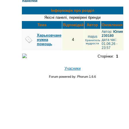
панелей
Інформація про розділ
Якісні панелі, перевірені бренди
Тема
Відповідей
Автор
Оновлення
Автор:
Юлия
Харьковчане
230180
majus
нужна
4
дата час:
Хранитель
помощь
мудрости
01.06.26 -
23:57
Сторінки:
1
Учасники
Forum powered by: Phorum 1.6.6